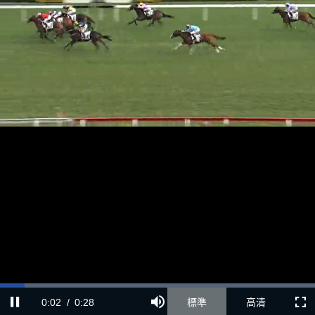
載
進
靜
入
度
:
目
0:02
/
總
0:28
音
標準
高清