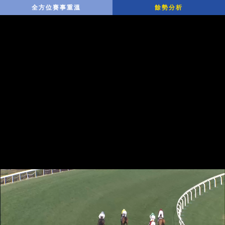
全方位賽事重溫
餘勢分析