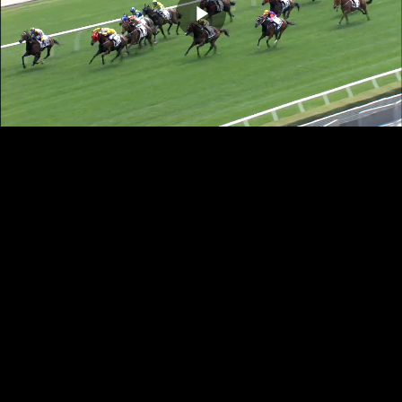
播
放
影
片