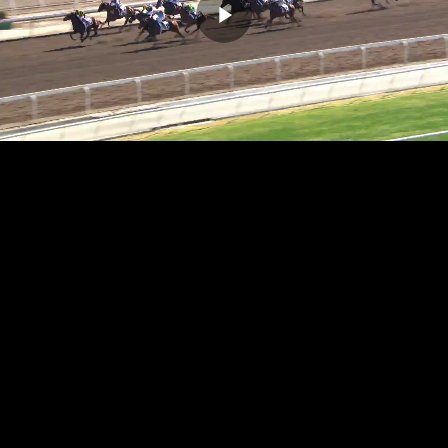
播
放
影
片