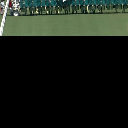
播
放
影
片