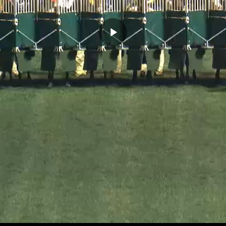
播
放
影
片