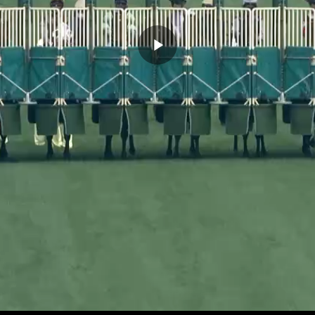
播
放
影
片