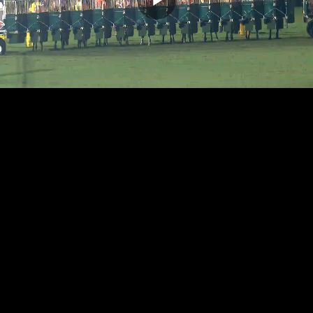
播
放
影
片