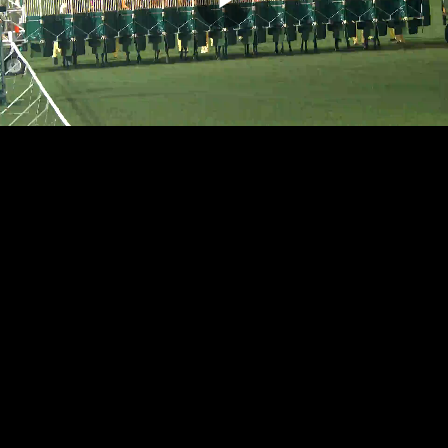
播
放
影
片