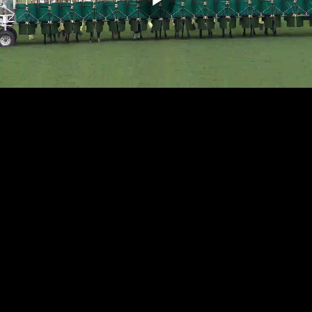
播
放
影
片