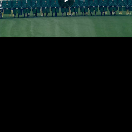
播
放
影
片