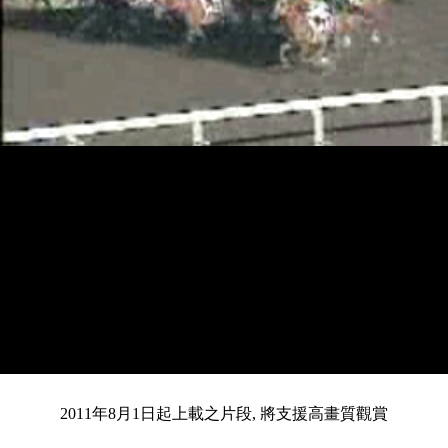
載
靜
進
目
0:12
入
/
總
2:36
音
度
:
暫
全
完
0%
2011年8月1日起上載之片段, 將支援高畫質觀賞
停
螢
畢
:
幕
前
0%
共