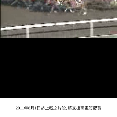
載
靜
進
目
0:12
入
/
總
2:37
音
度
:
暫
全
完
0%
2011年8月1日起上載之片段, 將支援高畫質觀賞
停
螢
畢
:
幕
前
0%
共