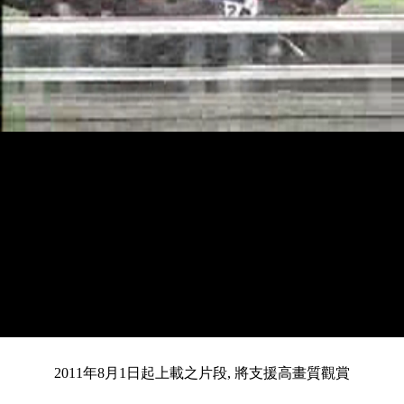
載
靜
進
目
0:14
/
入
總
1:55
音
度
:
暫
全
完
0%
2011年8月1日起上載之片段, 將支援高畫質觀賞
停
螢
畢
:
幕
前
0%
共