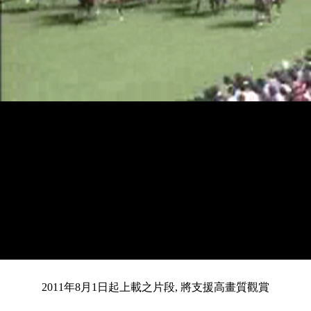
載
靜
進
目
0:12
入
/
總
2:26
音
度
:
暫
全
完
0%
2011年8月1日起上載之片段, 將支援高畫質觀賞
停
螢
畢
:
幕
前
0%
共