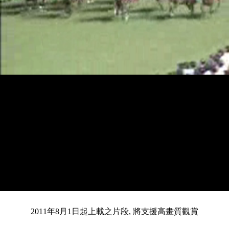
載
靜
進
目
0:12
入
/
總
2:25
音
度
:
暫
全
完
0%
2011年8月1日起上載之片段, 將支援高畫質觀賞
停
螢
畢
:
幕
前
0%
共