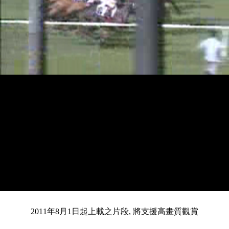
載
靜
進
目
0:12
入
/
總
2:04
音
度
:
暫
全
完
0%
2011年8月1日起上載之片段, 將支援高畫質觀賞
停
螢
畢
:
幕
前
0%
共