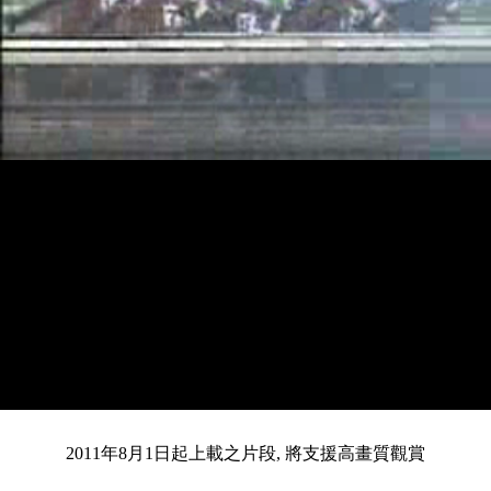
載
靜
進
目
0:12
/
入
總
1:59
音
度
:
暫
全
完
0%
2011年8月1日起上載之片段, 將支援高畫質觀賞
停
螢
畢
:
幕
前
0%
共