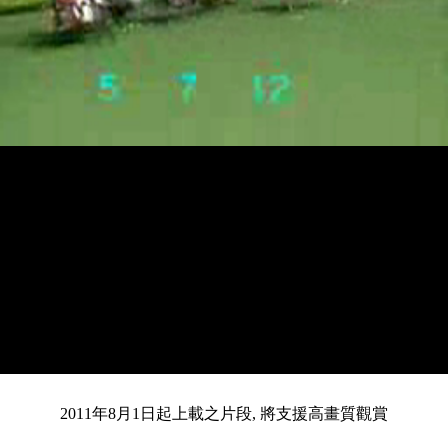
載
靜
進
目
0:12
入
/
總
2:59
音
度
:
暫
全
完
0%
2011年8月1日起上載之片段, 將支援高畫質觀賞
停
螢
畢
:
幕
前
0%
共