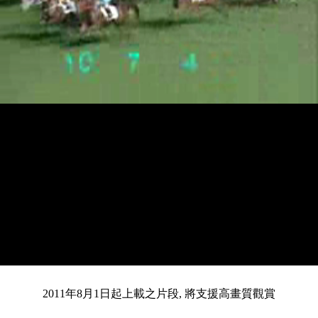
載
靜
進
入
目
0:14
/
總
3:25
音
度
:
暫
全
完
0%
2011年8月1日起上載之片段, 將支援高畫質觀賞
停
螢
畢
:
幕
0%
前
共