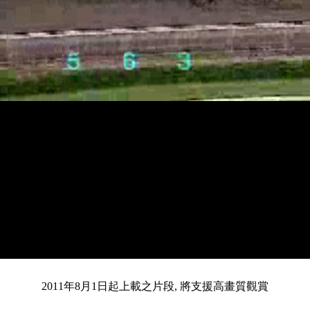
載
靜
進
目
0:14
入
/
總
2:34
音
度
:
暫
全
完
0%
2011年8月1日起上載之片段, 將支援高畫質觀賞
停
螢
畢
:
幕
前
0%
共