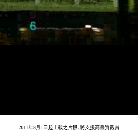
載
靜
進
目
0:13
入
/
總
3:17
音
度
:
暫
全
完
0%
2011年8月1日起上載之片段, 將支援高畫質觀賞
停
螢
畢
:
幕
前
0%
共