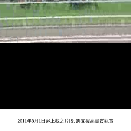
載
靜
進
目
0:12
入
/
總
3:27
音
度
:
暫
全
完
0%
2011年8月1日起上載之片段, 將支援高畫質觀賞
停
螢
畢
:
幕
前
0%
共