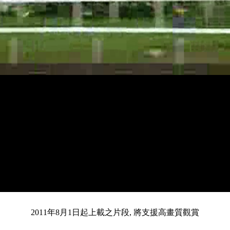
載
靜
進
入
目
0:13
/
總
4:06
音
度
:
暫
全
完
0%
2011年8月1日起上載之片段, 將支援高畫質觀賞
停
螢
畢
:
幕
0%
前
共