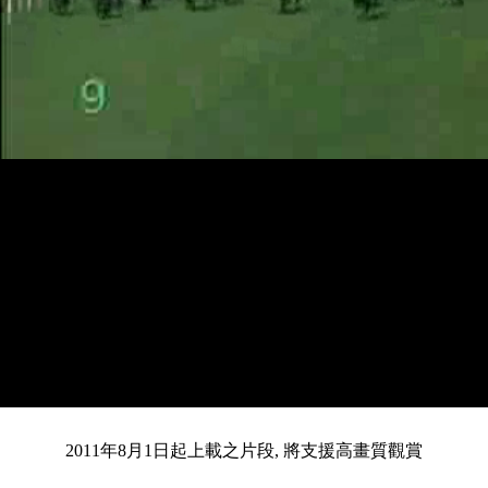
載
靜
進
入
目
0:13
/
總
5:04
音
度
:
暫
全
完
0%
2011年8月1日起上載之片段, 將支援高畫質觀賞
停
螢
畢
:
幕
0%
前
共