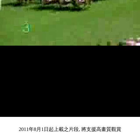
載
靜
進
入
目
0:12
/
總
4:41
音
度
:
暫
全
完
0%
2011年8月1日起上載之片段, 將支援高畫質觀賞
停
螢
畢
:
幕
0%
前
共