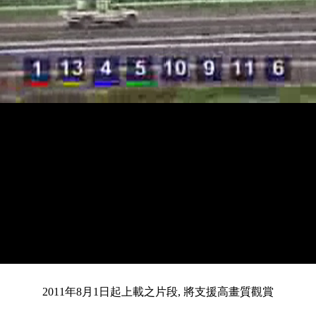
載
靜
進
入
目
0:15
/
總
3:41
音
度
:
暫
全
完
0%
2011年8月1日起上載之片段, 將支援高畫質觀賞
停
螢
畢
:
幕
0%
前
共