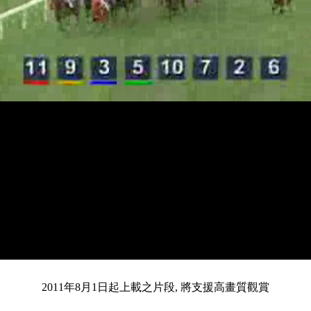
載
靜
進
入
目
0:13
/
總
4:30
音
度
:
暫
全
完
0%
2011年8月1日起上載之片段, 將支援高畫質觀賞
停
螢
畢
:
幕
0%
前
共