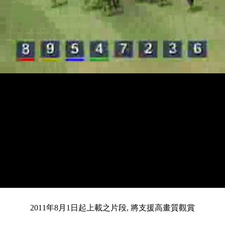
載
靜
進
入
目
0:12
/
總
4:25
音
度
:
暫
全
完
0%
2011年8月1日起上載之片段, 將支援高畫質觀賞
停
螢
畢
:
幕
0%
前
共