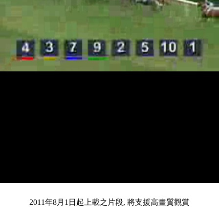
載
靜
進
入
目
0:12
/
總
5:20
音
度
:
暫
全
完
0%
2011年8月1日起上載之片段, 將支援高畫質觀賞
停
螢
畢
:
幕
0%
前
共