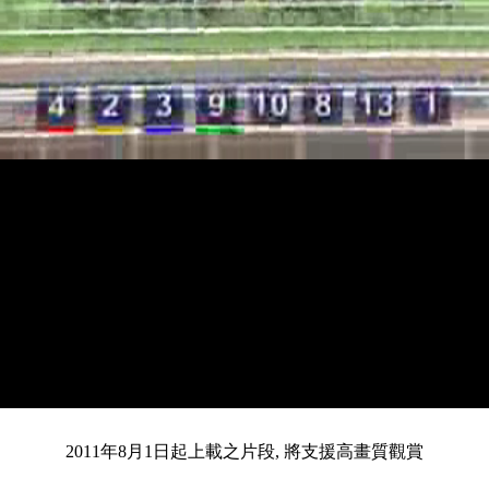
載
靜
進
入
目
0:12
/
總
3:38
音
度
:
暫
全
完
0%
2011年8月1日起上載之片段, 將支援高畫質觀賞
停
螢
畢
:
幕
0%
前
共