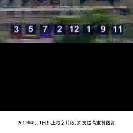
載
靜
進
入
目
0:10
/
總
3:24
音
度
:
暫
全
完
0%
2011年8月1日起上載之片段, 將支援高畫質觀賞
停
螢
畢
:
幕
0%
前
共