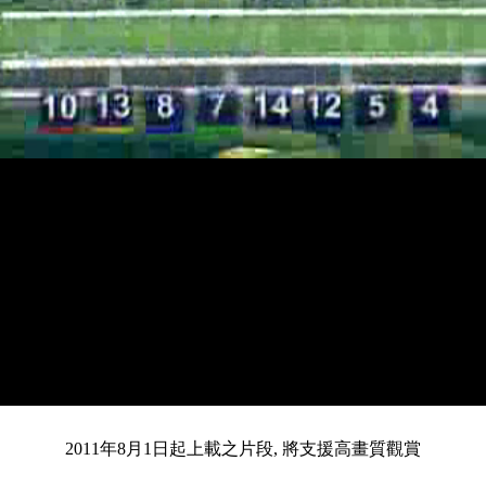
載
靜
進
入
目
0:12
/
總
3:45
音
度
:
暫
全
完
0%
2011年8月1日起上載之片段, 將支援高畫質觀賞
停
螢
畢
:
幕
0%
前
共