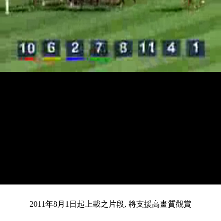
載
靜
進
入
目
0:13
/
總
4:43
音
度
:
暫
全
完
0%
2011年8月1日起上載之片段, 將支援高畫質觀賞
停
螢
畢
:
幕
0%
前
共