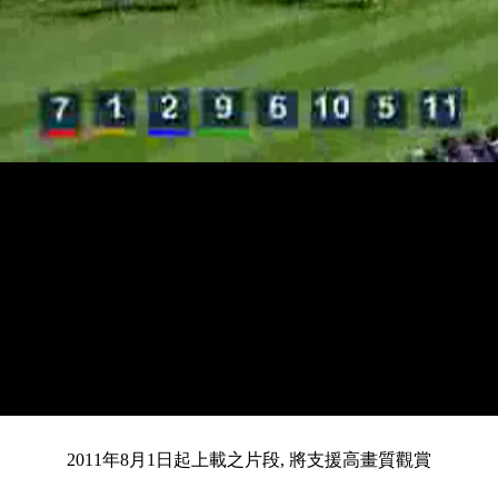
載
靜
進
入
目
0:12
/
總
4:25
音
度
:
暫
全
完
0%
2011年8月1日起上載之片段, 將支援高畫質觀賞
停
螢
畢
:
幕
0%
前
共