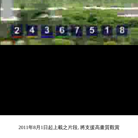
載
靜
進
入
目
0:12
/
總
4:02
音
度
:
暫
全
完
0%
2011年8月1日起上載之片段, 將支援高畫質觀賞
停
螢
畢
:
幕
0%
前
共