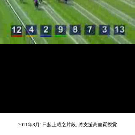
載
靜
進
目
0:13
入
/
總
3:00
音
度
:
暫
全
完
0%
2011年8月1日起上載之片段, 將支援高畫質觀賞
停
螢
畢
:
幕
前
0%
共