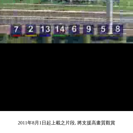
載
靜
進
入
目
0:12
/
總
3:46
音
度
:
暫
全
完
0%
2011年8月1日起上載之片段, 將支援高畫質觀賞
停
螢
畢
:
幕
0%
前
共