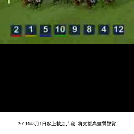
載
靜
進
入
目
0:13
/
總
3:51
音
度
:
暫
全
完
0%
2011年8月1日起上載之片段, 將支援高畫質觀賞
停
螢
畢
:
幕
0%
前
共