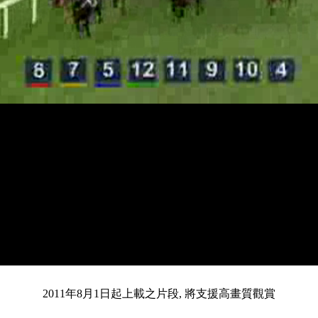
載
靜
進
入
目
0:14
/
總
4:20
音
度
:
暫
全
完
0%
2011年8月1日起上載之片段, 將支援高畫質觀賞
停
螢
畢
:
幕
0%
前
共