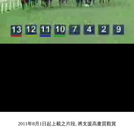
載
靜
進
入
目
0:13
/
總
4:30
音
度
:
暫
全
完
0%
2011年8月1日起上載之片段, 將支援高畫質觀賞
停
螢
畢
:
幕
0%
前
共