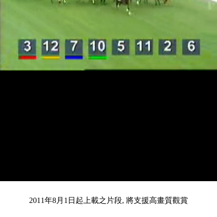
載
靜
進
目
0:13
入
/
總
3:04
音
度
:
暫
全
完
0%
2011年8月1日起上載之片段, 將支援高畫質觀賞
停
螢
畢
:
幕
前
0%
共