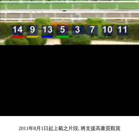
載
靜
進
入
目
0:12
/
總
3:49
音
度
:
暫
全
完
0%
2011年8月1日起上載之片段, 將支援高畫質觀賞
停
螢
畢
:
幕
0%
前
共