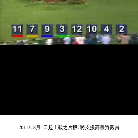
載
靜
進
入
目
0:13
/
總
4:28
音
度
:
暫
全
完
0%
2011年8月1日起上載之片段, 將支援高畫質觀賞
停
螢
畢
:
幕
0%
前
共