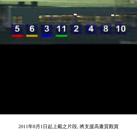
載
靜
進
入
目
0:13
/
總
3:24
音
度
:
暫
全
完
0%
2011年8月1日起上載之片段, 將支援高畫質觀賞
停
螢
畢
:
幕
0%
前
共