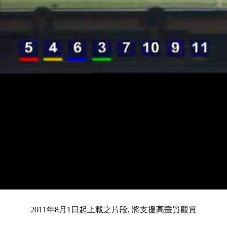
載
靜
進
入
目
0:10
/
總
3:16
音
度
:
暫
全
完
0%
2011年8月1日起上載之片段, 將支援高畫質觀賞
停
螢
畢
:
幕
0%
前
共