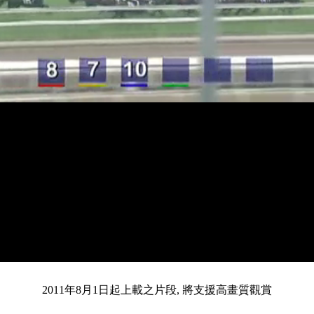
載
靜
進
入
目
0:12
/
總
3:29
音
度
:
暫
全
完
0%
2011年8月1日起上載之片段, 將支援高畫質觀賞
停
螢
畢
:
幕
0%
前
共