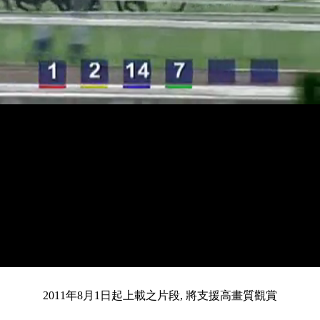
載
靜
進
入
目
0:12
/
總
4:21
音
度
:
暫
全
完
0%
2011年8月1日起上載之片段, 將支援高畫質觀賞
停
螢
畢
:
幕
0%
前
共