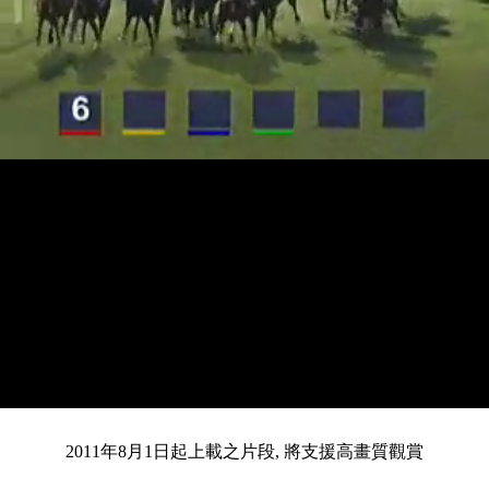
載
靜
進
入
目
0:12
/
總
4:14
音
度
:
暫
全
完
0%
2011年8月1日起上載之片段, 將支援高畫質觀賞
停
螢
畢
:
幕
0%
前
共