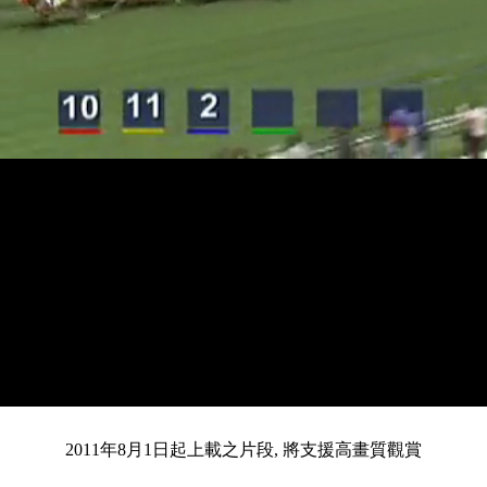
載
靜
進
入
目
0:12
/
總
4:13
音
度
:
暫
全
完
0%
2011年8月1日起上載之片段, 將支援高畫質觀賞
停
螢
畢
:
幕
0%
前
共